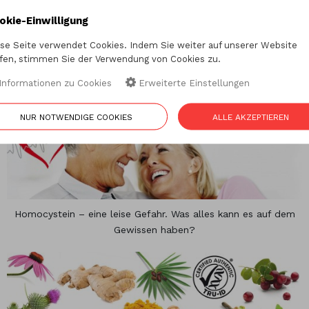
okie-Einwilligung
se Seite verwendet Cookies. Indem Sie weiter auf unserer Website
Vitamin K2 trägt zur Knochenmineralisation bei – auch bei
fen, stimmen Sie der Verwendung von Cookies zu.
älteren Menschen, reinigt die Blutgefäße, schützt vor
kardiovaskulären und onkologischen Erkrankungen
Informationen zu Cookies
Erweiterte Einstellungen
NUR NOTWENDIGE COOKIES
ALLE AKZEPTIEREN
Homocystein – eine leise Gefahr. Was alles kann es auf dem
Gewissen haben?