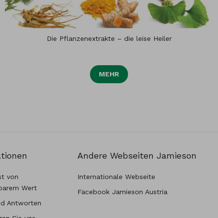
Die Pflanzenextrakte – die leise Heiler
MEHR
ationen
Andere Webseiten Jamieson
st von
Internationale Webseite
barem Wert
Facebook Jamieson Austria
nd Antworten