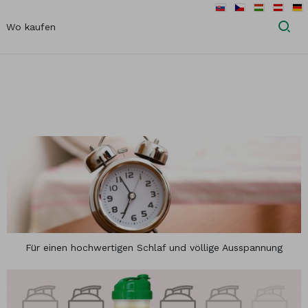
Wo kaufen
rnehmens Jamieson
Diätetische Einschränkungen
 bis heute
Glutenfrei
Veganes
Produkt
Laktosefrei
Vegetarisches
Ohne Gelatine
Produkt
GVO-frei
te
ielle Fettsäuren
Für einen hochwertigen Schlaf und völlige Ausspannung
terstützung
smittel