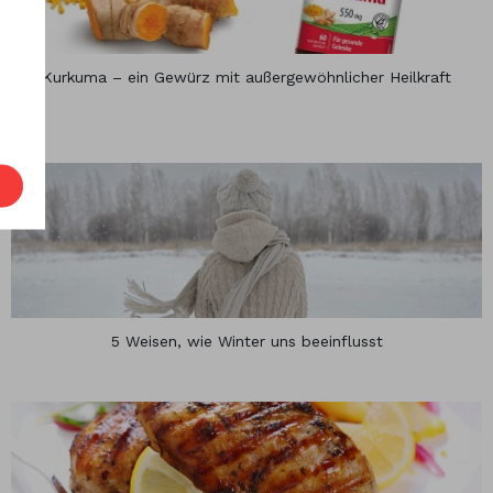
Kurkuma – ein Gewürz mit außergewöhnlicher Heilkraft
5 Weisen, wie Winter uns beeinflusst