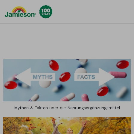
Suche nach Fokussierung
Kindergesundheit
Immun
Männergesundheit
Energ
Vitali
Frauengesundheit
Gesu
Herz und
Verda
Kreislaufsystem
Gegen
Gesundes Gehirn
Für g
Augenpflege
Schla
Haut, Haare und
Gesun
Nägel
Mythen & Fakten über die Nahrungsergänzungsmittel
Für Ve
Gelenkpflege
Für s
Gesunde Knochen
Fraue
Gewichtskontrolle