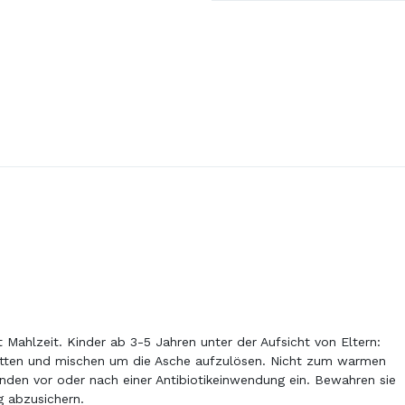
Chrom
se Seite verwendet Cookies. Indem Sie weiter auf unserer Website
Gummies
fen, stimmen Sie der Verwendung von Cookies zu.
Informationen zu Cookies
Erweiterte Einstellungen
NUR NOTWENDIGE COOKIES
ALLE AKZEPTIEREN
Mahlzeit. Kinder ab 3-5 Jahren unter der Aufsicht von Eltern:
chütten und mischen um die Asche aufzulösen. Nicht zum warmen
en vor oder nach einer Antibiotikeinwendung ein. Bewahren sie
 abzusichern.