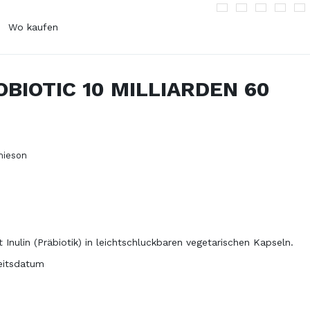
Wo kaufen
rnehmens Jamieson
Diätetische Einschränkungen
 bis heute
BIOTIC 10 MILLIARDEN 60
Glutenfrei
Veganes
Produkt
Laktosefrei
Vegetarisches
Ohne Gelatine
Produkt
GVO-frei
mieson
te
ielle Fettsäuren
 Inulin (Präbiotik) in leichtschluckbaren vegetarischen Kapseln.
keitsdatum
terstützung
smittel